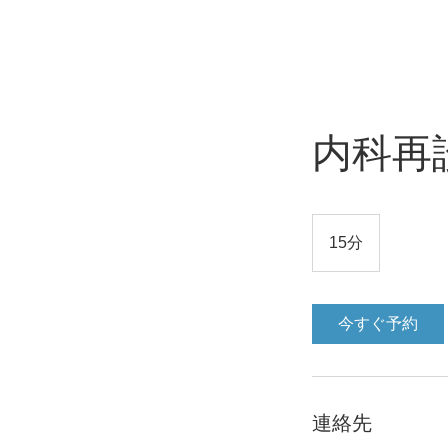
内科再
15分
1
5
分
今すぐ予約
連絡先